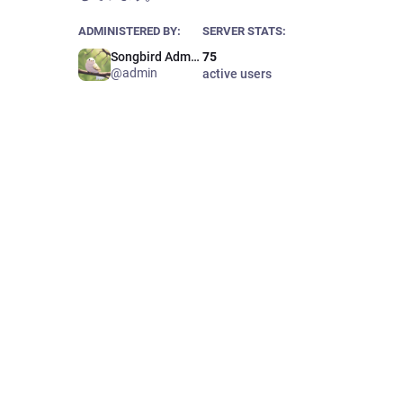
ADMINISTERED BY:
SERVER STATS:
Songbird Admin 🐥
75
@admin
active users