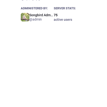
ADMINISTERED BY:
SERVER STATS:
Songbird Admin 🐥
75
@admin
active users